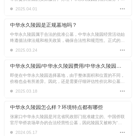
准备一系列相关资料。以下是办理该陵园官网业务所需的资料
2025.04.01
清单：
中华永久陵园是正规墓地吗？
中华永久陵园属于合法的批准公墓，中华永久陵园经营活动始
终遵循法律法规和相关政策，确保合法性和规范性。正式的批
准证明了中华永久陵园公墓的合法性，并提供了对公墓管理和
2025.03.24
服务质量的保障。
中华永久陵园/中华永久陵园费用/中华永久陵园官方网站
即使在中华永久陵园选择墓地，由于整体面积和位置的不同，
价格也会有所差异。因此，还是需要仔细评估性价比和公墓的
收费标准，这样才能确保选择到合适的墓地。
2025.03.18
中华永久陵园怎么样？环境特点都有哪些
张家口中华永久陵园是河北省民政部门批准建立的、中国侨联
官厅华侨农场举办的合法经营性公墓，因此陵园又被称为“官
厅中华永久陵园”。我们致力于打造一个“给生者慰藉，为逝者
2024.05.17
安息”的庄严典雅的墓园，保持真挚温情的服务和恪守承诺的