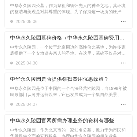
中华永久陵园公墓，作为祭祖和缅怀先人的神圣之地，其环境
的整洁与美观是对其尊重的体现。为了保持这一场所的庄严与
和谐，合理的植被规划、定期的修剪清理、加强水源管理以及
2025.05.06
提高宣传和监督力度成为不可或缺的维护工作。
中华永久陵园墓碑价格（中华永久陵园墓碑费用是多少？）
中华永久陵园，一个位于北京周边的高性价比墓地，为许多家
庭提供了一个安放逝去亲人的圣地。在这里，墓碑不仅是对逝
者的缅怀，更是家族文化传承的象征。那么，对于准备在中华
2025.04.30
永久陵园购买墓碑的人来说，如何了解其价格构成呢？接下
来，我们将深入探讨墓碑的价格因素、价格范围以及选择建
议。
中华永久陵园是否提供祭扫费用优惠政策？
中华永久陵园是位于中国的一个合法经营性陵园，自1998年被
民政部门认可并运营以来，它已发展成为一个集自然美景、园
林艺术和人文景观于一体的综合性公园。该陵园不仅为华人、
2025.04.07
华侨及社会各界人士提供了安葬和祭祀等服务，同时也成为了
一个供人们静心缅怀与尊敬逝去亲人的场所。然而，对于部分
家庭而言，祭扫费用可能成为一个重要的问题。那么，中华永
中华永久陵园官网所需办理业务的资料有哪些
久陵园是否针对这些家庭提供祭扫费用的优惠政策呢？关于公
中华永久陵园，作为北京市的一家知名公墓，致力于为市民和
墓的价格情况又是如何呢？
华侨提供全面的安葬服务。办理中华永久陵园的相关业务，需