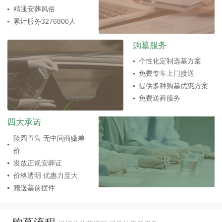
精通安葬风俗
累计服务3276800人
购墓服务
个性化定制选墓方案
免费专车上门接送
提供多种购墓优惠方案
免费送葬服务
四大承诺
陵园直售 无中间商赚差
价
发放正规安葬证
价格透明 优惠力度大
赠送墓前摆件