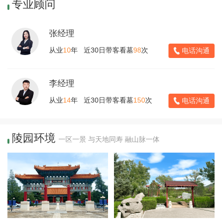
专业顾问
张经理
从业
10
年 近30日带客看墓
98
次
电话沟通
李经理
从业
14
年 近30日带客看墓
150
次
电话沟通
陵园环境
一区一景 与天地同寿 融山脉一体