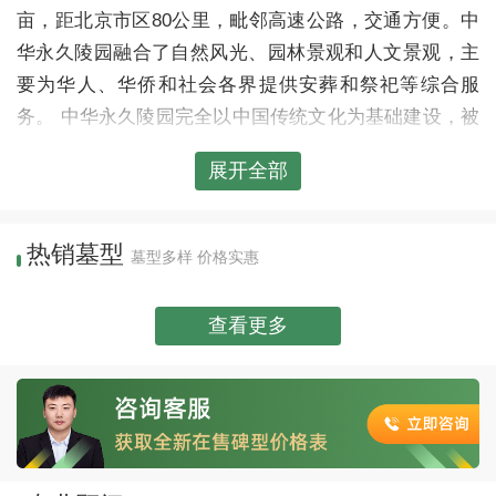
亩，距北京市区80公里，毗邻高速公路，交通方便。中
华永久陵园融合了自然风光、园林景观和人文景观，主
要为华人、华侨和社会各界提供安葬和祭祀等综合服
务。 中华永久陵园完全以中国传统文化为基础建设，被
三座山脊环绕，形似一把太师椅，坐南向北，左侧为青
展开全部
龙，右侧为白虎，前方是朱雀，后方是玄武。正对着官
厅湖，背靠着龙宝山脉，四周树木繁茂，松柏苍翠，山
色秀丽。陵园提供各种不同档次的墓地，价格从16800
热销墓型
墓型多样 价格实惠
元起，同等类型的墓碑价格仅为其他陵园的一半，满足
社会各界需求。此外，陵园也将陆续推出新的安葬形
查看更多
式，如树葬、草坪葬等，欢迎各界人士前来参观与咨
询。