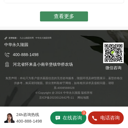
原则。
查看更多
友情链接：
九公山陵园官网
中华永久陵园官网
中华永久陵园
400-888-1498
河北省怀来县小南辛堡镇华侨农场
微信咨询
免责声明：本站只为客户提供墓园信息的无偿咨询服务，陵园环境及碑型图展示，墓型价格仅
供参考，购买请到陵园。部分资料取材于网络，如有相关诉求及侵权问题，请联
系:4008588028
© Copyright @ 2024 中华永久陵园 版权所有
京ICP备2023012642号-11
网站地图
3
24h咨询热线
在线咨询
电话咨询
400-888-1498